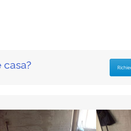
e casa?
Richi