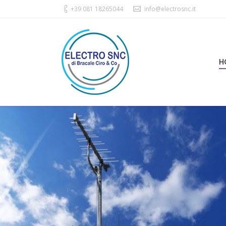
+39 081 18265044
info@electrosnc.it
H